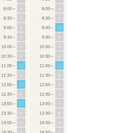
×
×
×
×
×
〇
×
×
×
×
×
×
〇
〇
×
×
〇
×
×
×
〇
×
×
×
×
×
×
×