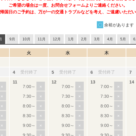
ご希望の場合は一度、お問合せフォームよりご連絡ください。
帰国日のご予約は、万が一の交通トラブルなどを考え、ご遠慮いただい
余裕があります
月
9月
10月
11月
12月
1月
2月
3月
4月
5月
6
火
水
木
受付終了
受付終了
受付終了
×
×
×
×
×
×
×
×
×
×
×
×
×
×
×
×
×
×
×
×
×
×
×
×