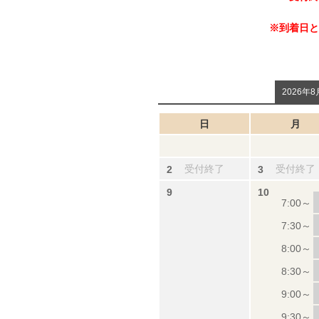
※到着日と
2026年8
日
月
受付終了
受付終了