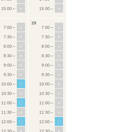
×
×
×
×
×
×
×
×
×
×
×
×
×
×
〇
×
×
×
〇
×
×
×
〇
〇
×
×