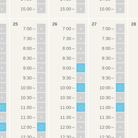
×
×
×
×
×
×
×
×
×
×
×
×
×
×
×
×
×
×
×
×
×
×
〇
×
×
×
×
×
×
×
〇
〇
×
×
×
×
〇
×
〇
〇
×
×
×
×
〇
〇
×
×
×
×
×
×