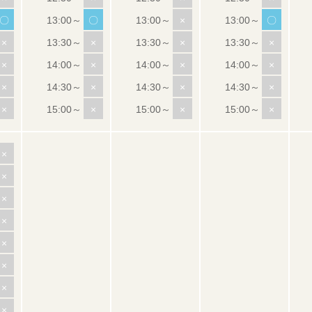
〇
〇
×
〇
×
×
×
×
×
×
×
×
×
×
×
×
×
×
×
×
×
×
×
×
×
×
×
×