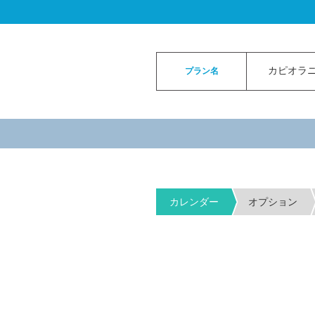
ロイヤルカイラウェディングトップ
>
お申
カピオラニパ
プラン名
カレンダー
オプション