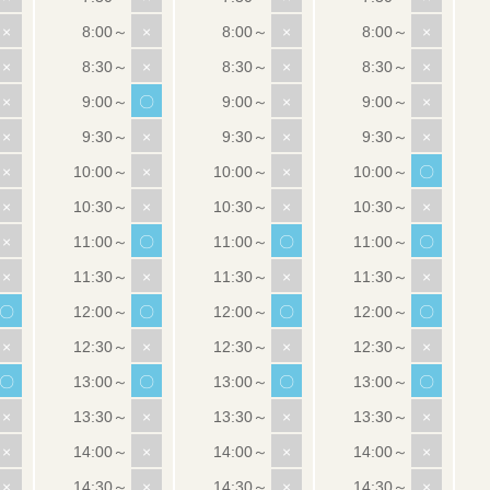
×
×
×
×
×
×
×
×
×
〇
×
×
×
×
×
×
×
×
×
〇
×
×
×
×
×
〇
〇
〇
×
×
×
×
〇
〇
〇
〇
×
×
×
×
〇
〇
〇
〇
×
×
×
×
×
×
×
×
×
×
×
×