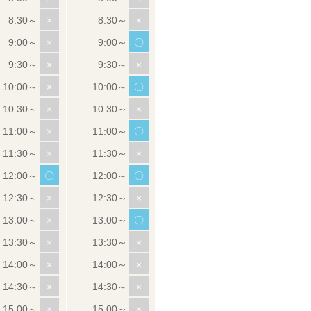
×
×
×
〇
×
×
×
〇
×
×
×
〇
×
×
〇
〇
×
×
×
〇
×
×
×
×
×
×
×
×