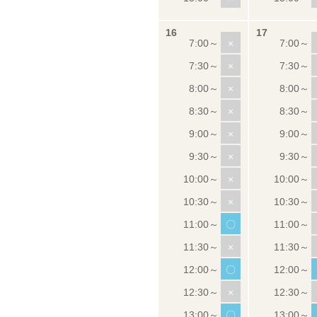
×
×
×
×
×
×
×
×
〇
×
〇
×
〇