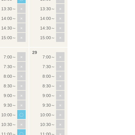
×
×
×
×
×
×
×
×
×
×
×
×
×
×
×
×
×
×
×
×
〇
×
×
×
〇
×