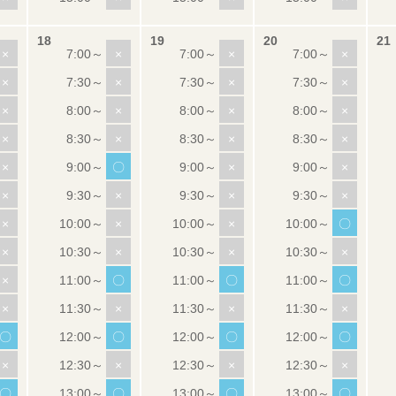
×
×
×
×
×
×
×
×
×
×
×
×
×
×
×
×
×
〇
×
×
×
×
×
×
×
×
×
〇
×
×
×
×
×
〇
〇
〇
×
×
×
×
〇
〇
〇
〇
×
×
×
×
〇
〇
〇
〇