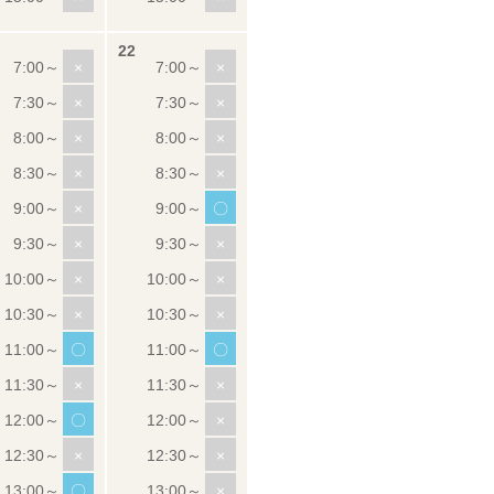
×
×
×
×
×
×
×
×
×
〇
×
×
×
×
×
×
〇
〇
×
×
〇
×
×
×
〇
×