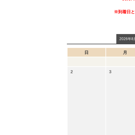
※到着日と
2026年8
日
月