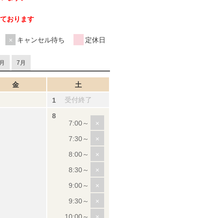
ております
キャンセル待ち
定休日
月
7月
金
土
受付終了
×
×
×
×
×
×
×