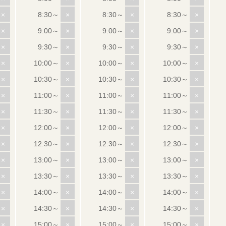
×
×
×
×
×
×
×
×
×
×
×
×
×
×
×
×
×
×
×
×
×
×
×
×
×
×
×
×
×
×
×
×
×
×
×
×
×
×
×
×
×
×
×
×
×
×
×
×
×
×
×
×
×
×
×
×