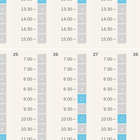
×
×
×
×
×
×
×
×
×
×
×
×
×
×
×
×
×
×
×
×
×
×
×
×
×
×
×
×
×
×
×
×
×
×
〇
×
×
×
×
×
×
×
〇
〇
×
×
×
×
〇
×
〇
〇