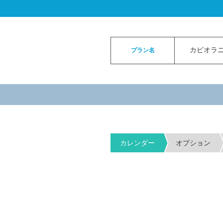
ロイヤルカイラウェディングトップ
>
お申
カピオラニパ
プラン名
カレンダー
オプション