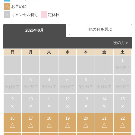
お早めに
キャンセル待ち
定休日
他の月を選ぶ
2026年8月
次の月＞
日
月
火
水
木
金
土
受付終了
受付終了
受付終了
受付終了
受付終了
受付終了
受付終了
受付終了
×
×
×
×
×
×
×
△
△
△
△
△
△
△