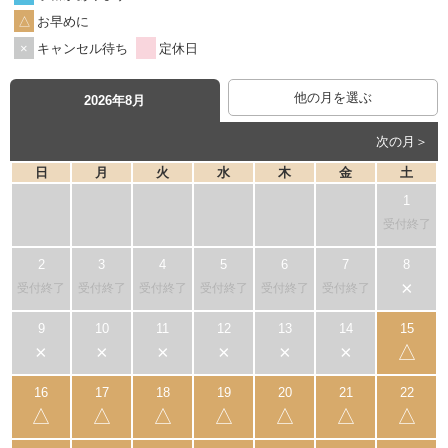
お早めに
キャンセル待ち
定休日
他の月を選ぶ
2026年8月
次の月＞
日
月
火
水
木
金
土
受付終了
×
受付終了
受付終了
受付終了
受付終了
受付終了
受付終了
×
×
×
×
×
×
△
△
△
△
△
△
△
△