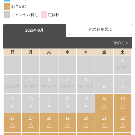
お早めに
キャンセル待ち
定休日
他の月を選ぶ
2026年8月
次の月＞
日
月
火
水
木
金
土
受付終了
×
×
受付終了
受付終了
受付終了
受付終了
受付終了
×
×
×
×
×
△
△
△
△
△
△
△
△
△