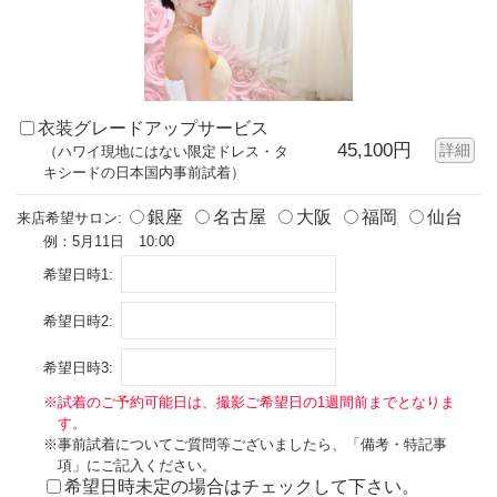
衣装グレードアップサービス
45,100円
詳細
（ハワイ現地にはない限定ドレス・タ
キシードの日本国内事前試着）
銀座
名古屋
大阪
福岡
仙台
来店希望サロン:
例：5月11日 10:00
希望日時1:
希望日時2:
希望日時3:
※試着のご予約可能日は、撮影ご希望日の1週間前までとなりま
す。
※事前試着についてご質問等ございましたら、「備考・特記事
項」にご記入ください。
希望日時未定の場合はチェックして下さい。