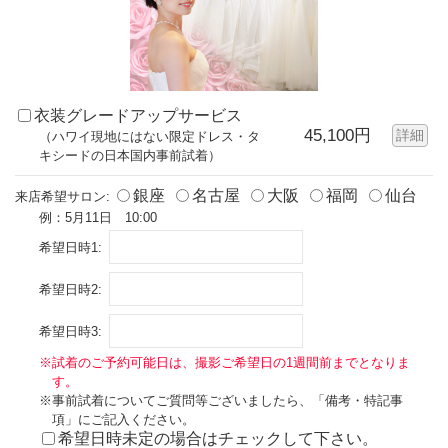
衣装グレードアップサービス
45,100円
詳細
（ハワイ現地にはない限定ドレス・タ
キシードの日本国内事前試着）
銀座
名古屋
大阪
福岡
仙台
来店希望サロン:
例：5月11日 10:00
希望日時1:
希望日時2:
希望日時3:
※試着のご予約可能日は、撮影ご希望日の1週間前までとなりま
す。
※事前試着についてご質問等ございましたら、「備考・特記事
項」にご記入ください。
希望日時未定の場合はチェックして下さい。