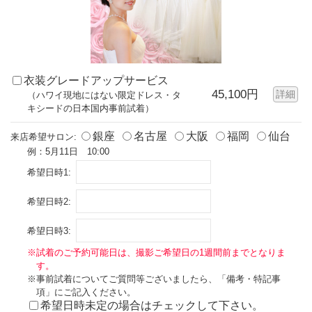
衣装グレードアップサービス
45,100円
詳細
（ハワイ現地にはない限定ドレス・タ
キシードの日本国内事前試着）
銀座
名古屋
大阪
福岡
仙台
来店希望サロン:
例：5月11日 10:00
希望日時1:
希望日時2:
希望日時3:
※試着のご予約可能日は、撮影ご希望日の1週間前までとなりま
す。
※事前試着についてご質問等ございましたら、「備考・特記事
項」にご記入ください。
希望日時未定の場合はチェックして下さい。