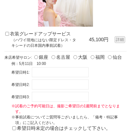
衣装グレードアップサービス
45,100円
詳細
（ハワイ現地にはない限定ドレス・タ
キシードの日本国内事前試着）
銀座
名古屋
大阪
福岡
仙台
来店希望サロン:
例：5月11日 10:00
希望日時1:
希望日時2:
希望日時3:
※試着のご予約可能日は、撮影ご希望日の1週間前までとなりま
す。
※事前試着についてご質問等ございましたら、「備考・特記事
項」にご記入ください。
希望日時未定の場合はチェックして下さい。