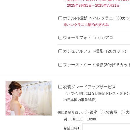
2025年3月31日～2025年7月21日
ホテル内撮影 in ハレクラニ（30カ
※ハレクラニに宿泊の方のみ
ウォールフォト in カカアコ
カジュアルフォト撮影（20カット）
ファーストミート撮影(30分/15カット
衣装グレードアップサービス
（ハワイ現地にはない限定ドレス・タキシ
の日本国内事前試着）
銀座
名古屋
大
来店希望サロン:
例：5月11日 10:00
希望日時1: