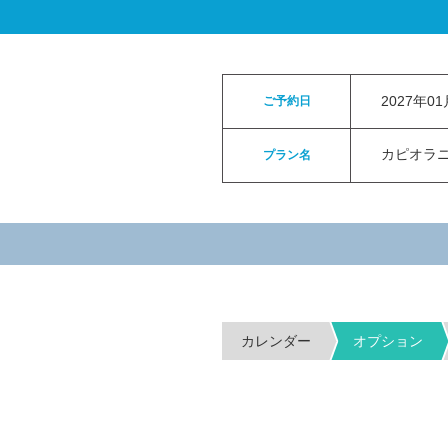
ロイヤルカイラウェディングトップ
>
お申
2027年0
ご予約日
カピオラニパ
プラン名
カレンダー
オプション