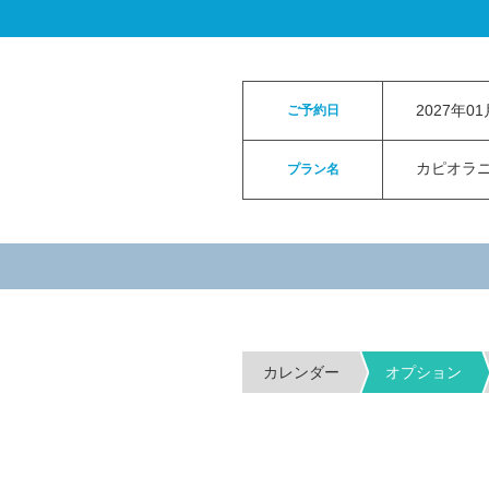
ロイヤルカイラウェディングトップ
>
お申
2027年0
ご予約日
カピオラニパ
プラン名
カレンダー
オプション