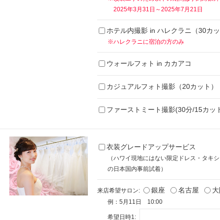
2025年3月31日～2025年7月21日
ホテル内撮影 in ハレクラニ（30カ
※ハレクラニに宿泊の方のみ
ウォールフォト in カカアコ
カジュアルフォト撮影（20カット）
ファーストミート撮影(30分/15カット
衣装グレードアップサービス
（ハワイ現地にはない限定ドレス・タキシ
の日本国内事前試着）
銀座
名古屋
大
来店希望サロン:
例：5月11日 10:00
希望日時1: