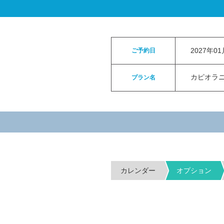
ロイヤルカイラウェディングトップ
>
お申
2027年0
ご予約日
カピオラニパ
プラン名
カレンダー
オプション