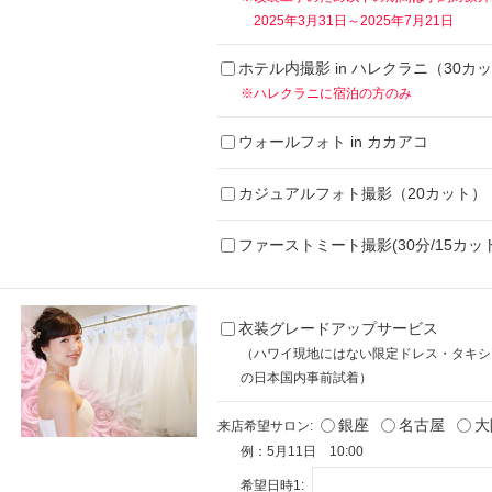
2025年3月31日～2025年7月21日
ホテル内撮影 in ハレクラニ（30カ
※ハレクラニに宿泊の方のみ
ウォールフォト in カカアコ
カジュアルフォト撮影（20カット）
ファーストミート撮影(30分/15カット
衣装グレードアップサービス
（ハワイ現地にはない限定ドレス・タキシ
の日本国内事前試着）
銀座
名古屋
大
来店希望サロン:
例：5月11日 10:00
希望日時1: