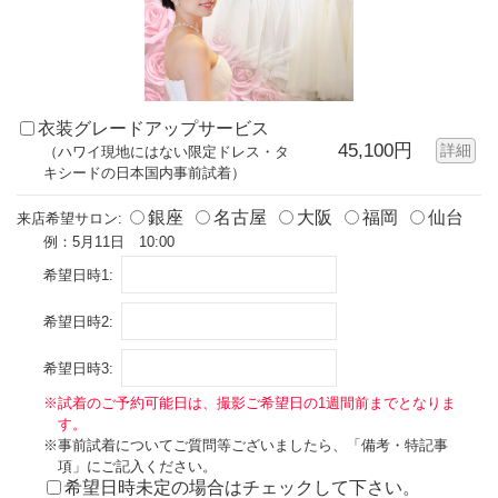
衣装グレードアップサービス
45,100円
詳細
（ハワイ現地にはない限定ドレス・タ
キシードの日本国内事前試着）
銀座
名古屋
大阪
福岡
仙台
来店希望サロン:
例：5月11日 10:00
希望日時1:
希望日時2:
希望日時3:
※試着のご予約可能日は、撮影ご希望日の1週間前までとなりま
す。
※事前試着についてご質問等ございましたら、「備考・特記事
項」にご記入ください。
希望日時未定の場合はチェックして下さい。