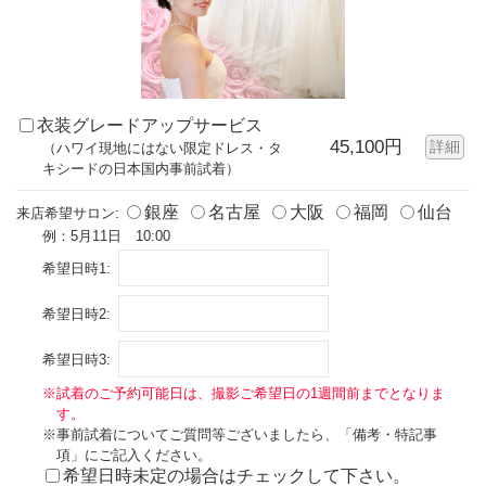
衣装グレードアップサービス
45,100円
詳細
（ハワイ現地にはない限定ドレス・タ
キシードの日本国内事前試着）
銀座
名古屋
大阪
福岡
仙台
来店希望サロン:
例：5月11日 10:00
希望日時1:
希望日時2:
希望日時3:
※試着のご予約可能日は、撮影ご希望日の1週間前までとなりま
す。
※事前試着についてご質問等ございましたら、「備考・特記事
項」にご記入ください。
希望日時未定の場合はチェックして下さい。