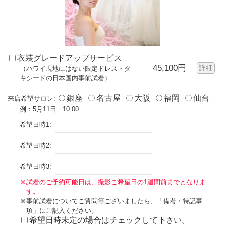
衣装グレードアップサービス
45,100円
詳細
（ハワイ現地にはない限定ドレス・タ
キシードの日本国内事前試着）
銀座
名古屋
大阪
福岡
仙台
来店希望サロン:
例：5月11日 10:00
希望日時1:
希望日時2:
希望日時3:
※試着のご予約可能日は、撮影ご希望日の1週間前までとなりま
す。
※事前試着についてご質問等ございましたら、「備考・特記事
項」にご記入ください。
希望日時未定の場合はチェックして下さい。