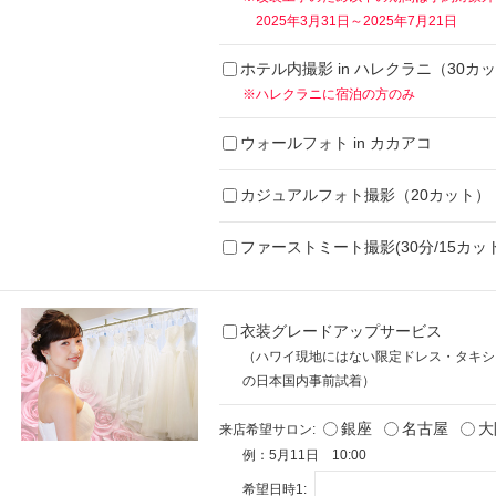
2025年3月31日～2025年7月21日
ホテル内撮影 in ハレクラニ（30カ
※ハレクラニに宿泊の方のみ
ウォールフォト in カカアコ
カジュアルフォト撮影（20カット）
ファーストミート撮影(30分/15カット
衣装グレードアップサービス
（ハワイ現地にはない限定ドレス・タキシ
の日本国内事前試着）
銀座
名古屋
大
来店希望サロン:
例：5月11日 10:00
希望日時1: