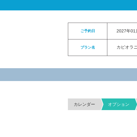
ロイヤルカイラウェディングトップ
>
お申
2027年0
ご予約日
カピオラニパ
プラン名
カレンダー
オプション