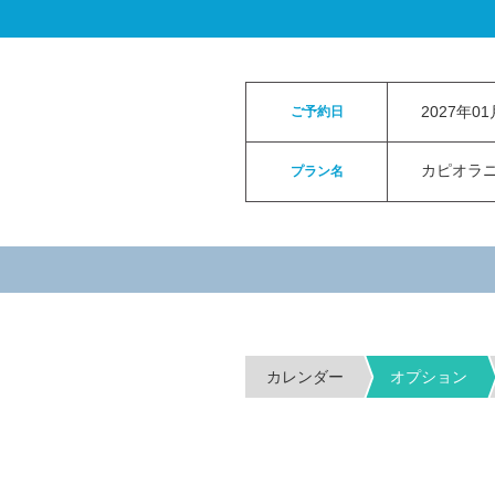
ロイヤルカイラウェディングトップ
>
お申
2027年0
ご予約日
カピオラニパ
プラン名
カレンダー
オプション