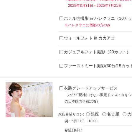
2025年3月31日～2025年7月21日
ホテル内撮影 in ハレクラニ（30カ
※ハレクラニに宿泊の方のみ
ウォールフォト in カカアコ
カジュアルフォト撮影（20カット）
ファーストミート撮影(30分/15カット
衣装グレードアップサービス
（ハワイ現地にはない限定ドレス・タキシ
の日本国内事前試着）
銀座
名古屋
大
来店希望サロン:
例：5月11日 10:00
希望日時1: