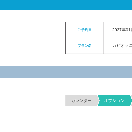
ロイヤルカイラウェディングトップ
>
お申
2027年0
ご予約日
カピオラニパ
プラン名
カレンダー
オプション