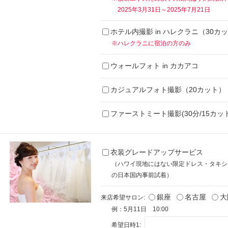
2025年3月31日～2025年7月21日
ホテル内撮影 in ハレクラニ（30カ
※ハレクラニに宿泊の方のみ
ウォールフォト in カカアコ
カジュアルフォト撮影（20カット）
ファーストミート撮影(30分/15カット
衣装グレードアップサービス
（ハワイ現地にはない限定ドレス・タキシ
の日本国内事前試着）
銀座
名古屋
大
来店希望サロン:
例：5月11日 10:00
希望日時1: