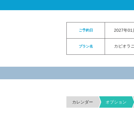
ロイヤルカイラウェディングトップ
>
お申
2027年0
ご予約日
カピオラニパ
プラン名
カレンダー
オプション