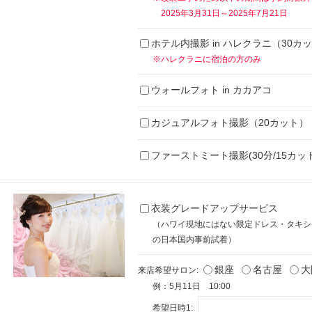
2025年3月31日～2025年7月21日
ホテル内撮影 in ハレクラニ（30カ
※ハレクラニに宿泊の方のみ
ウォールフォト in カカアコ
カジュアルフォト撮影（20カット）
ファーストミート撮影(30分/15カット
衣装グレードアップサービス
（ハワイ現地にはない限定ドレス・タキシ
の日本国内事前試着）
銀座
名古屋
大
来店希望サロン:
例：5月11日 10:00
希望日時1: