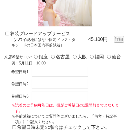
衣装グレードアップサービス
45,100円
詳細
（ハワイ現地にはない限定ドレス・タ
キシードの日本国内事前試着）
銀座
名古屋
大阪
福岡
仙台
来店希望サロン:
例：5月11日 10:00
希望日時1:
希望日時2:
希望日時3:
※試着のご予約可能日は、撮影ご希望日の1週間前までとなりま
す。
※事前試着についてご質問等ございましたら、「備考・特記事
項」にご記入ください。
希望日時未定の場合はチェックして下さい。