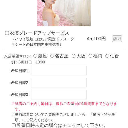
衣装グレードアップサービス
45,100円
詳細
（ハワイ現地にはない限定ドレス・タ
キシードの日本国内事前試着）
銀座
名古屋
大阪
福岡
仙台
来店希望サロン:
例：5月11日 10:00
希望日時1:
希望日時2:
希望日時3:
※試着のご予約可能日は、撮影ご希望日の1週間前までとなりま
す。
※事前試着についてご質問等ございましたら、「備考・特記事
項」にご記入ください。
希望日時未定の場合はチェックして下さい。