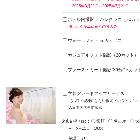
2025年3月31日～2025年7月21日
ホテル内撮影 in ハレクラニ（30カ
※ハレクラニに宿泊の方のみ
ウォールフォト in カカアコ
カジュアルフォト撮影（20カット）
ファーストミート撮影(30分/15カット
衣装グレードアップサービス
（ハワイ現地にはない限定ドレス・タキシ
の日本国内事前試着）
銀座
名古屋
大
来店希望サロン:
例：5月11日 10:00
希望日時1: