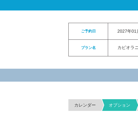
ロイヤルカイラウェディングトップ
>
お申
2027年0
ご予約日
カピオラニパ
プラン名
カレンダー
オプション