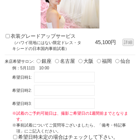
衣装グレードアップサービス
45,100円
詳細
（ハワイ現地にはない限定ドレス・タ
キシードの日本国内事前試着）
銀座
名古屋
大阪
福岡
仙台
来店希望サロン:
例：5月11日 10:00
希望日時1:
希望日時2:
希望日時3:
※試着のご予約可能日は、撮影ご希望日の1週間前までとなりま
す。
※事前試着についてご質問等ございましたら、「備考・特記事
項」にご記入ください。
希望日時未定の場合はチェックして下さい。