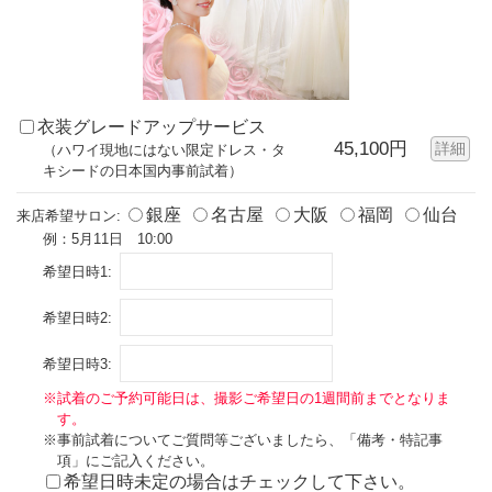
衣装グレードアップサービス
45,100円
詳細
（ハワイ現地にはない限定ドレス・タ
キシードの日本国内事前試着）
銀座
名古屋
大阪
福岡
仙台
来店希望サロン:
例：5月11日 10:00
希望日時1:
希望日時2:
希望日時3:
※試着のご予約可能日は、撮影ご希望日の1週間前までとなりま
す。
※事前試着についてご質問等ございましたら、「備考・特記事
項」にご記入ください。
希望日時未定の場合はチェックして下さい。