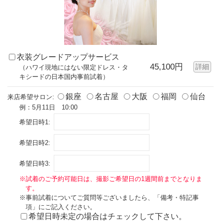
衣装グレードアップサービス
45,100円
詳細
（ハワイ現地にはない限定ドレス・タ
キシードの日本国内事前試着）
銀座
名古屋
大阪
福岡
仙台
来店希望サロン:
例：5月11日 10:00
希望日時1:
希望日時2:
希望日時3:
※試着のご予約可能日は、撮影ご希望日の1週間前までとなりま
す。
※事前試着についてご質問等ございましたら、「備考・特記事
項」にご記入ください。
希望日時未定の場合はチェックして下さい。