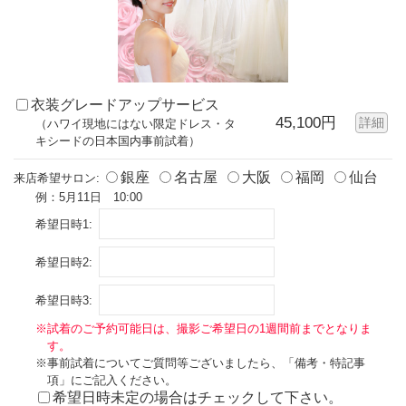
衣装グレードアップサービス
45,100円
詳細
（ハワイ現地にはない限定ドレス・タ
キシードの日本国内事前試着）
銀座
名古屋
大阪
福岡
仙台
来店希望サロン:
例：5月11日 10:00
希望日時1:
希望日時2:
希望日時3:
※試着のご予約可能日は、撮影ご希望日の1週間前までとなりま
す。
※事前試着についてご質問等ございましたら、「備考・特記事
項」にご記入ください。
希望日時未定の場合はチェックして下さい。