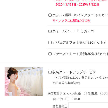
2025年3月31日～2025年7月21日
ホテル内撮影 in ハレクラニ（30カ
※ハレクラニに宿泊の方のみ
ウォールフォト in カカアコ
カジュアルフォト撮影（20カット）
ファーストミート撮影(30分/15カット
衣装グレードアップサービス
（ハワイ現地にはない限定ドレス・タキシ
の日本国内事前試着）
銀座
名古屋
大
来店希望サロン:
例：5月11日 10:00
希望日時1: