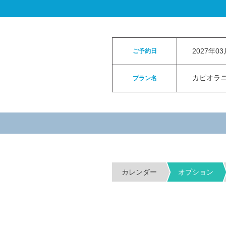
ロイヤルカイラウェディングトップ
>
お申
2027年0
ご予約日
カピオラニパ
プラン名
カレンダー
オプション