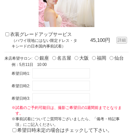
衣装グレードアップサービス
45,100円
詳細
（ハワイ現地にはない限定ドレス・タ
キシードの日本国内事前試着）
銀座
名古屋
大阪
福岡
仙台
来店希望サロン:
例：5月11日 10:00
希望日時1:
希望日時2:
希望日時3:
※試着のご予約可能日は、撮影ご希望日の1週間前までとなりま
す。
※事前試着についてご質問等ございましたら、「備考・特記事
項」にご記入ください。
希望日時未定の場合はチェックして下さい。