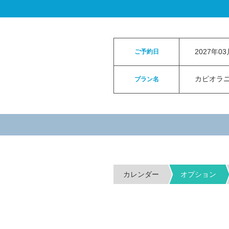
ロイヤルカイラウェディングトップ
>
お申
2027年0
ご予約日
カピオラニパ
プラン名
カレンダー
オプション