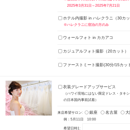
2025年3月31日～2025年7月21日
ホテル内撮影 in ハレクラニ（30カ
※ハレクラニに宿泊の方のみ
ウォールフォト in カカアコ
カジュアルフォト撮影（20カット）
ファーストミート撮影(30分/15カット
衣装グレードアップサービス
（ハワイ現地にはない限定ドレス・タキシ
の日本国内事前試着）
銀座
名古屋
大
来店希望サロン:
例：5月11日 10:00
希望日時1: