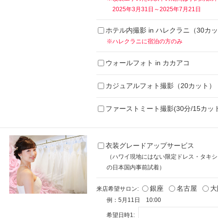
2025年3月31日～2025年7月21日
ホテル内撮影 in ハレクラニ（30カ
※ハレクラニに宿泊の方のみ
ウォールフォト in カカアコ
カジュアルフォト撮影（20カット）
ファーストミート撮影(30分/15カット
衣装グレードアップサービス
（ハワイ現地にはない限定ドレス・タキシ
の日本国内事前試着）
銀座
名古屋
大
来店希望サロン:
例：5月11日 10:00
希望日時1: