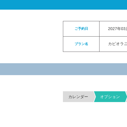
ロイヤルカイラウェディングトップ
>
お申
2027年0
ご予約日
カピオラニパ
プラン名
カレンダー
オプション