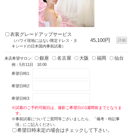
衣装グレードアップサービス
45,100円
詳細
（ハワイ現地にはない限定ドレス・タ
キシードの日本国内事前試着）
銀座
名古屋
大阪
福岡
仙台
来店希望サロン:
例：5月11日 10:00
希望日時1:
希望日時2:
希望日時3:
※試着のご予約可能日は、撮影ご希望日の1週間前までとなりま
す。
※事前試着についてご質問等ございましたら、「備考・特記事
項」にご記入ください。
希望日時未定の場合はチェックして下さい。