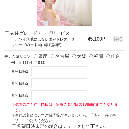
衣装グレードアップサービス
45,100円
詳細
（ハワイ現地にはない限定ドレス・タ
キシードの日本国内事前試着）
銀座
名古屋
大阪
福岡
仙台
来店希望サロン:
例：5月11日 10:00
希望日時1:
希望日時2:
希望日時3:
※試着のご予約可能日は、撮影ご希望日の1週間前までとなりま
す。
※事前試着についてご質問等ございましたら、「備考・特記事
項」にご記入ください。
希望日時未定の場合はチェックして下さい。