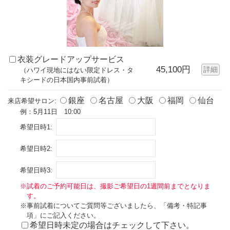
衣装グレードアップサービス
45,100円
詳細
（ハワイ現地にはない限定ドレス・タ
キシードの日本国内事前試着）
銀座
名古屋
大阪
福岡
仙台
来店希望サロン:
例：5月11日 10:00
希望日時1:
希望日時2:
希望日時3:
※試着のご予約可能日は、撮影ご希望日の1週間前までとなりま
す。
※事前試着についてご質問等ございましたら、「備考・特記事
項」にご記入ください。
希望日時未定の場合はチェックして下さい。