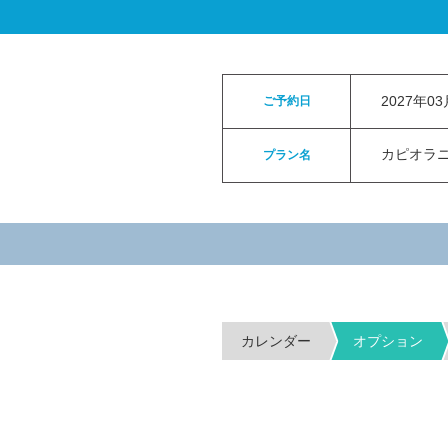
ロイヤルカイラウェディングトップ
>
お申
2027年0
ご予約日
カピオラニパ
プラン名
カレンダー
オプション