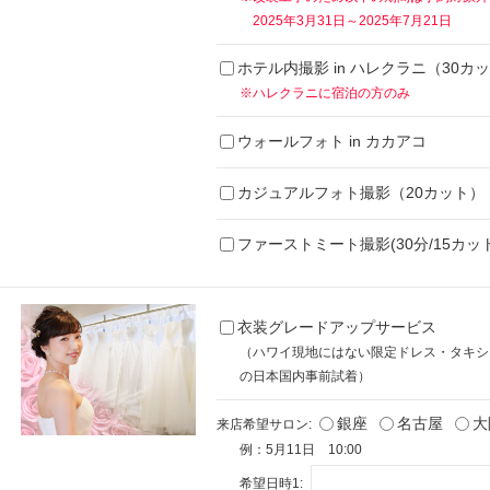
2025年3月31日～2025年7月21日
ホテル内撮影 in ハレクラニ（30カ
※ハレクラニに宿泊の方のみ
ウォールフォト in カカアコ
カジュアルフォト撮影（20カット）
ファーストミート撮影(30分/15カット
衣装グレードアップサービス
（ハワイ現地にはない限定ドレス・タキシ
の日本国内事前試着）
銀座
名古屋
大
来店希望サロン:
例：5月11日 10:00
希望日時1: