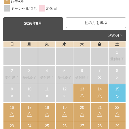
お早めに
キャンセル待ち
定休日
他の月を選ぶ
2026年8月
次の月＞
日
月
火
水
木
金
土
受付終了
×
×
受付終了
受付終了
受付終了
受付終了
受付終了
×
×
×
×
△
△
○
△
△
△
△
△
△
△