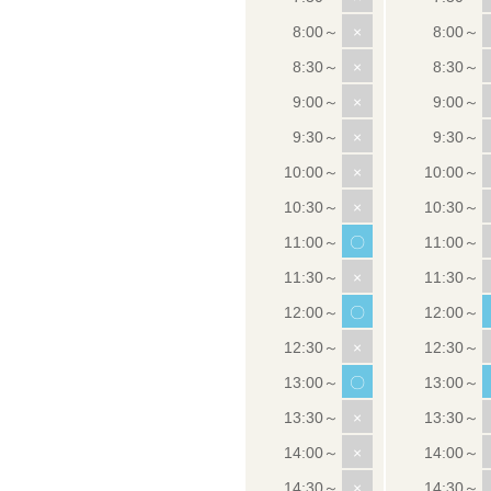
×
×
×
×
×
×
〇
×
〇
×
〇
×
×
×