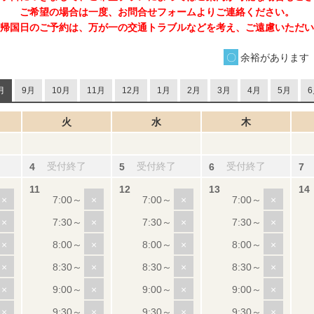
ご希望の場合は一度、お問合せフォームよりご連絡ください。
帰国日のご予約は、万が一の交通トラブルなどを考え、ご遠慮いただい
余裕があります
月
9月
10月
11月
12月
1月
2月
3月
4月
5月
6
火
水
木
受付終了
受付終了
受付終了
×
×
×
×
×
×
×
×
×
×
×
×
×
×
×
×
×
×
×
×
×
×
×
×