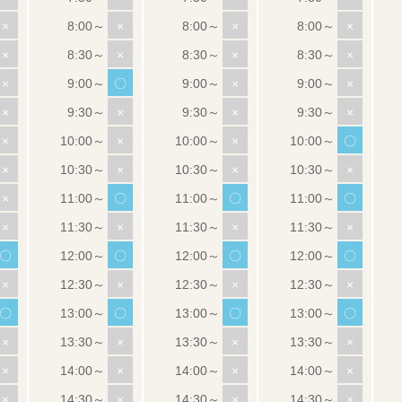
×
×
×
×
×
×
×
×
×
〇
×
×
×
×
×
×
×
×
×
〇
×
×
×
×
×
〇
〇
〇
×
×
×
×
〇
〇
〇
〇
×
×
×
×
〇
〇
〇
〇
×
×
×
×
×
×
×
×
×
×
×
×