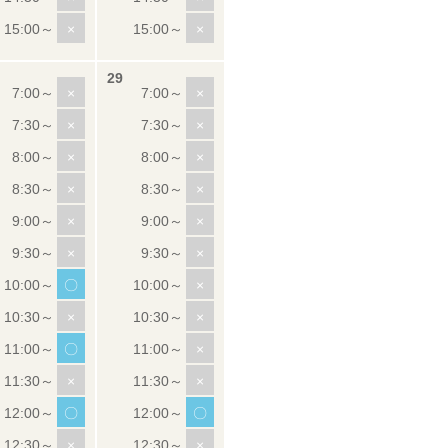
×
×
×
×
×
×
×
×
×
×
×
×
×
×
〇
×
×
×
〇
×
×
×
〇
〇
×
×