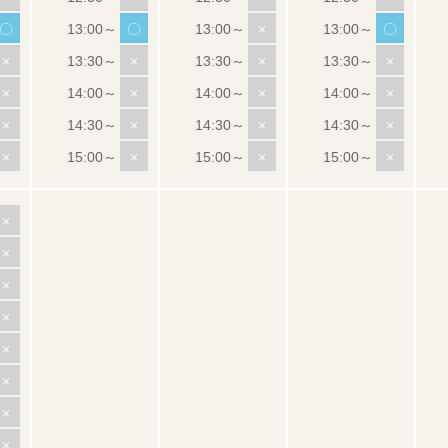
〇
〇
×
〇
×
×
×
×
×
×
×
×
×
×
×
×
×
×
×
×
×
×
×
×
×
×
×
×