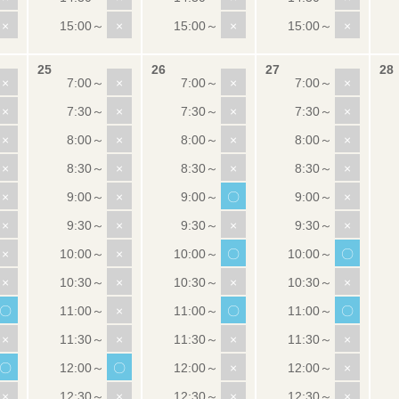
×
×
×
×
×
×
×
×
×
×
×
×
×
×
×
×
×
×
×
×
×
×
〇
×
×
×
×
×
×
×
〇
〇
×
×
×
×
〇
×
〇
〇
×
×
×
×
〇
〇
×
×
×
×
×
×