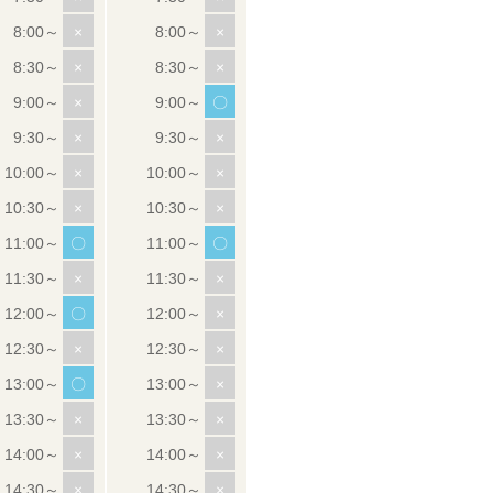
×
×
×
×
×
〇
×
×
×
×
×
×
〇
〇
×
×
〇
×
×
×
〇
×
×
×
×
×
×
×