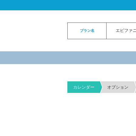
ロイヤルカイラウェディングトップ
>
お申
エピファニ
プラン名
カレンダー
オプション