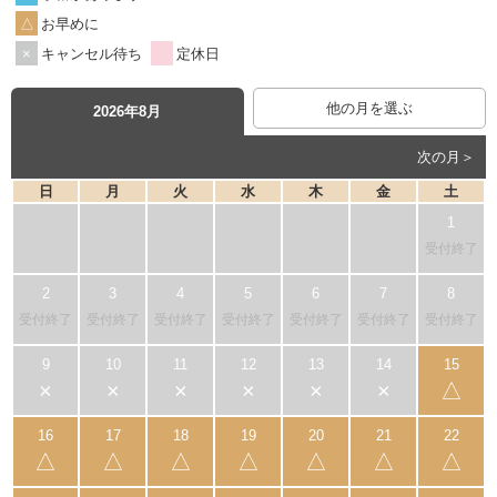
お早めに
キャンセル待ち
定休日
他の月を選ぶ
2026年8月
次の月＞
日
月
火
水
木
金
土
受付終了
受付終了
受付終了
受付終了
受付終了
受付終了
受付終了
受付終了
×
×
×
×
×
×
△
△
△
△
△
△
△
△