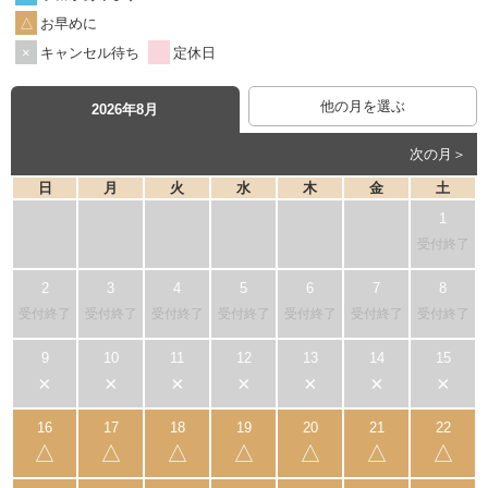
お早めに
キャンセル待ち
定休日
他の月を選ぶ
2026年8月
次の月＞
日
月
火
水
木
金
土
受付終了
受付終了
受付終了
受付終了
受付終了
受付終了
受付終了
受付終了
×
×
×
×
×
×
×
△
△
△
△
△
△
△