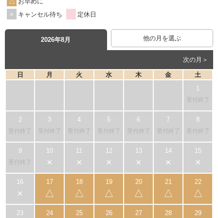
お早めに
キャンセル待ち
定休日
他の月を選ぶ
2026年8月
次の月＞
日
月
火
水
木
金
土
受付終了
受付終了
受付終了
受付終了
受付終了
受付終了
受付終了
受付終了
×
×
×
×
×
×
受付終了
×
△
△
△
△
△
△