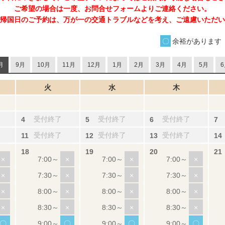
ご希望の場合は一度、お問合せフォームよりご連絡ください。
帰国日のご予約は、万が一の交通トラブルなどを考え、ご遠慮いただい
余裕があります
月
9月
10月
11月
12月
1月
2月
3月
4月
5月
6
火
水
木
受付終了
受付終了
受付終了
受付終了
受付終了
受付終了
×
×
×
×
×
×
×
×
×
×
×
×
×
×
×
×
〇
〇
〇
〇