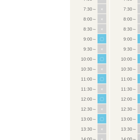
×
×
×
〇
×
〇
×
〇
×
〇
×
〇
×
×