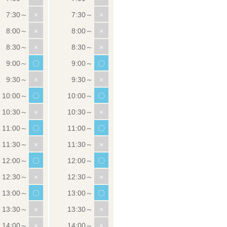
×
×
×
×
×
×
〇
〇
×
×
〇
〇
×
×
〇
〇
×
×
〇
〇
×
×
〇
〇
×
×
×
×