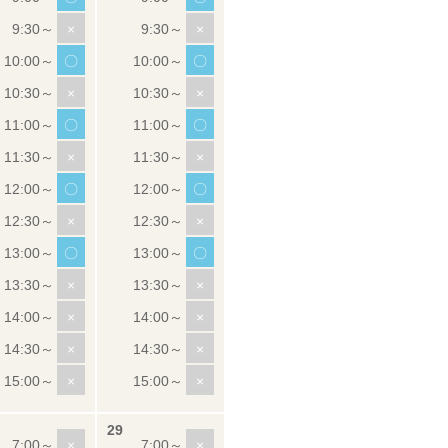
×
×
〇
〇
×
×
〇
〇
×
×
〇
〇
×
×
〇
〇
×
×
×
×
×
×
×
×
×
×