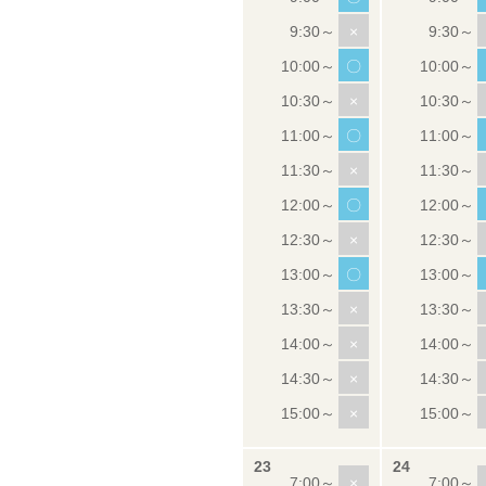
×
〇
×
〇
×
〇
×
〇
×
×
×
×
×