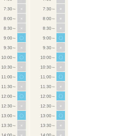
×
×
×
×
×
×
〇
〇
×
×
〇
〇
×
×
〇
〇
×
×
〇
〇
×
×
〇
〇
×
×
×
×