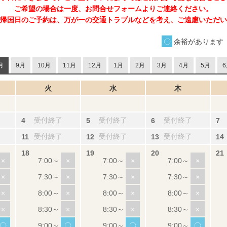
ご希望の場合は一度、お問合せフォームよりご連絡ください。
帰国日のご予約は、万が一の交通トラブルなどを考え、ご遠慮いただい
余裕があります
月
9月
10月
11月
12月
1月
2月
3月
4月
5月
6
火
水
木
受付終了
受付終了
受付終了
受付終了
受付終了
受付終了
×
×
×
×
×
×
×
×
×
×
×
×
×
×
×
×
〇
〇
〇
〇