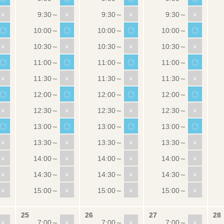
×
×
×
×
〇
〇
〇
〇
×
×
×
×
〇
〇
〇
〇
×
×
×
×
〇
〇
〇
〇
×
×
×
×
〇
〇
〇
〇
×
×
×
×
×
×
×
×
×
×
×
×
×
×
×
×
×
×
×
×