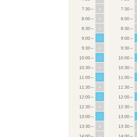
×
×
×
〇
×
〇
×
〇
×
〇
×
〇
×
×