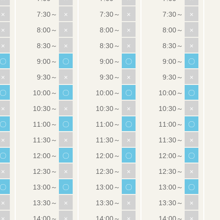
×
×
×
×
×
×
×
×
×
×
×
×
〇
〇
〇
〇
×
×
×
×
〇
〇
〇
〇
×
×
×
×
〇
〇
〇
〇
×
×
×
×
〇
〇
〇
〇
×
×
×
×
〇
〇
〇
〇
×
×
×
×
×
×
×
×