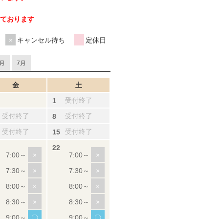
ております
キャンセル待ち
定休日
月
7月
金
土
受付終了
受付終了
受付終了
受付終了
受付終了
×
×
×
×
×
×
×
×
〇
〇