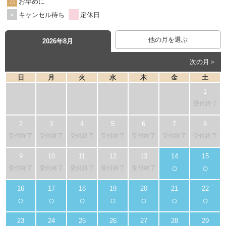
お早めに
キャンセル待ち
定休日
他の月を選ぶ
2026年8月
次の月＞
日
月
火
水
木
金
土
受付終了
受付終了
受付終了
受付終了
受付終了
受付終了
受付終了
受付終了
○
○
受付終了
受付終了
受付終了
受付終了
受付終了
○
○
○
○
○
○
○