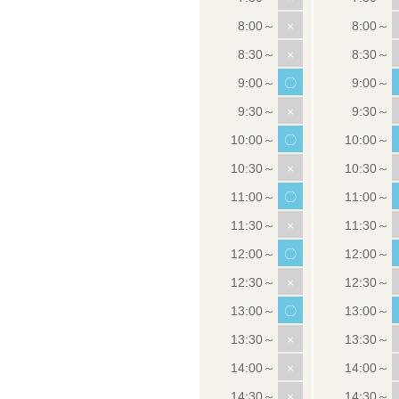
×
×
〇
×
〇
×
〇
×
〇
×
〇
×
×
×