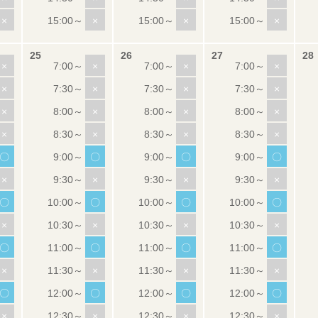
×
×
×
×
×
×
×
×
×
×
×
×
×
×
×
×
×
×
×
×
〇
〇
〇
〇
×
×
×
×
〇
〇
〇
〇
×
×
×
×
〇
〇
〇
〇
×
×
×
×
〇
〇
〇
〇
×
×
×
×