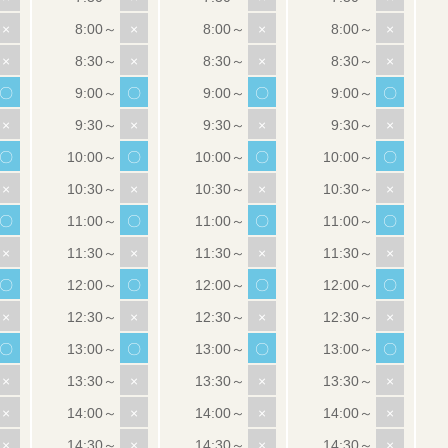
×
×
×
×
×
×
×
×
〇
〇
〇
〇
×
×
×
×
〇
〇
〇
〇
×
×
×
×
〇
〇
〇
〇
×
×
×
×
〇
〇
〇
〇
×
×
×
×
〇
〇
〇
〇
×
×
×
×
×
×
×
×
×
×
×
×