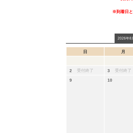
※到着日と
2026年8
日
月
受付終了
受付終了