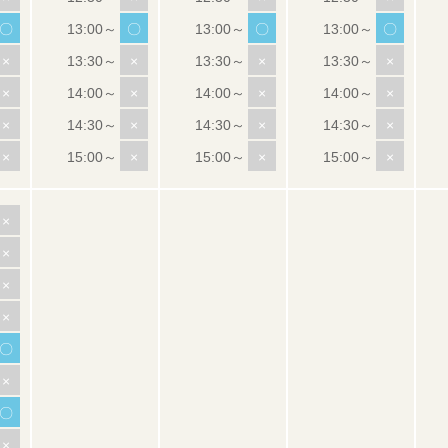
〇
〇
〇
〇
×
×
×
×
×
×
×
×
×
×
×
×
×
×
×
×
×
×
×
×
〇
×
〇
×