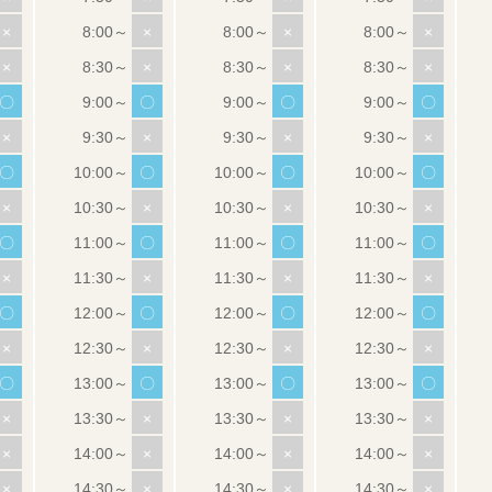
×
×
×
×
×
×
×
×
〇
〇
〇
〇
×
×
×
×
〇
〇
〇
〇
×
×
×
×
〇
〇
〇
〇
×
×
×
×
〇
〇
〇
〇
×
×
×
×
〇
〇
〇
〇
×
×
×
×
×
×
×
×
×
×
×
×