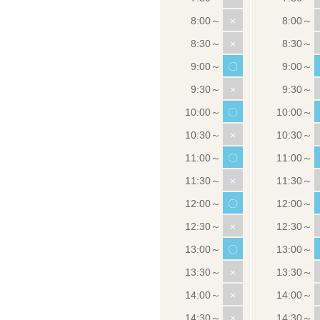
×
×
〇
×
〇
×
〇
×
〇
×
〇
×
×
×