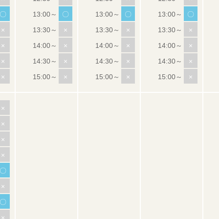
〇
〇
〇
〇
×
×
×
×
×
×
×
×
×
×
×
×
×
×
×
×
×
×
×
×
〇
×
〇
×