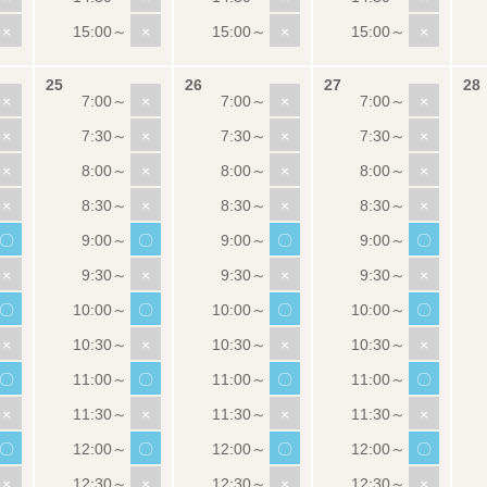
×
×
×
×
×
×
×
×
×
×
×
×
×
×
×
×
×
×
×
×
〇
〇
〇
〇
×
×
×
×
〇
〇
〇
〇
×
×
×
×
〇
〇
〇
〇
×
×
×
×
〇
〇
〇
〇
×
×
×
×