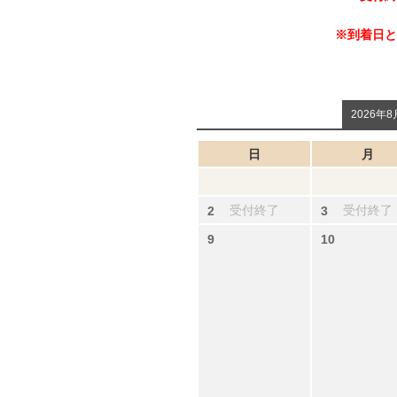
※到着日と
2026年8
日
月
受付終了
受付終了