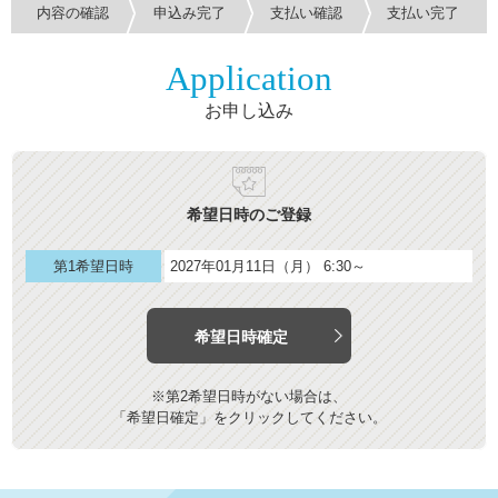
内容の確認
申込み完了
支払い確認
支払い完了
Application
お申し込み
希望日時のご登録
第1希望日時
2027年01月11日（月） 6:30～
希望日時確定
※第2希望日時がない場合は、
「希望日確定」をクリックしてください。