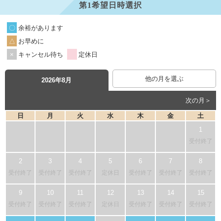
第1希望日時選択
余裕があります
お早めに
キャンセル待ち
定休日
他の月を選ぶ
2026年8月
次の月＞
日
月
火
水
木
金
土
受付終了
受付終了
受付終了
受付終了
定休日
受付終了
受付終了
受付終了
受付終了
受付終了
受付終了
定休日
受付終了
受付終了
受付終了