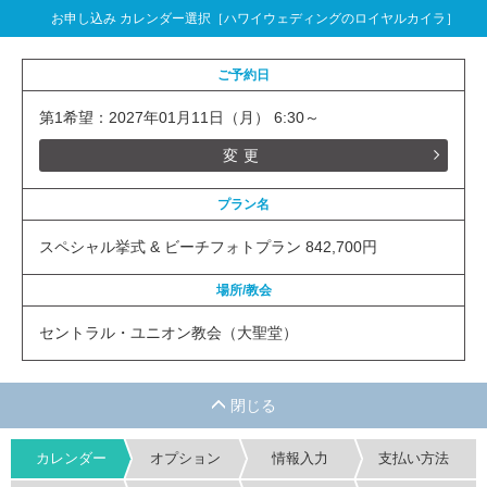
お申し込み カレンダー選択［ハワイウェディングのロイヤルカイラ］
ご予約日
第1希望：2027年01月11日（月） 6:30～
変更
プラン名
スペシャル挙式 & ビーチフォトプラン 842,700円
場所/教会
セントラル・ユニオン教会（大聖堂）
カレンダー
オプション
情報入力
支払い方法