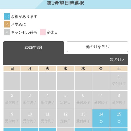
第1希望日時選択
余裕があります
お早めに
キャンセル待ち
定休日
他の月を選ぶ
2026年8月
次の月＞
日
月
火
水
木
金
土
受付終了
受付終了
受付終了
受付終了
定休日
受付終了
受付終了
受付終了
○
○
受付終了
受付終了
受付終了
定休日
受付終了