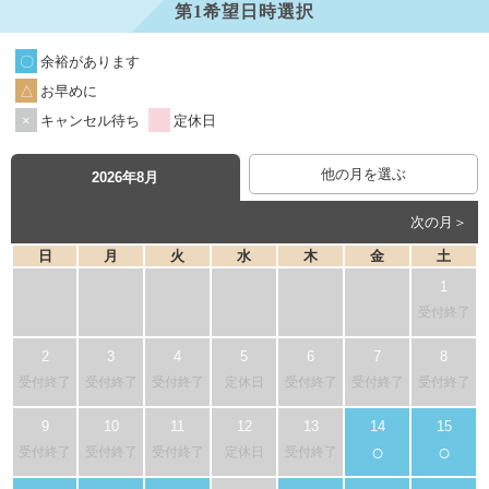
第1希望日時選択
余裕があります
お早めに
キャンセル待ち
定休日
他の月を選ぶ
2026年8月
次の月＞
日
月
火
水
木
金
土
受付終了
受付終了
受付終了
受付終了
定休日
受付終了
受付終了
受付終了
○
○
受付終了
受付終了
受付終了
定休日
受付終了