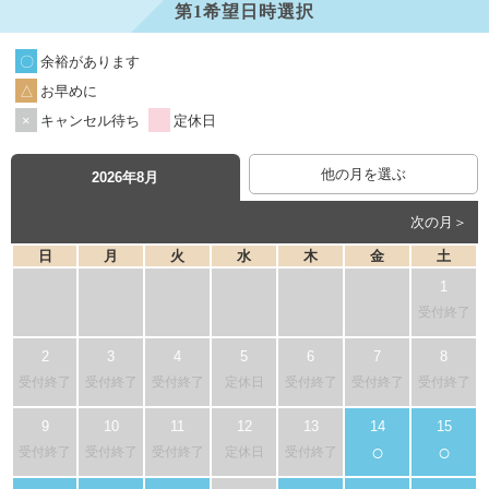
第1希望日時選択
余裕があります
お早めに
キャンセル待ち
定休日
他の月を選ぶ
2026年8月
次の月＞
日
月
火
水
木
金
土
受付終了
受付終了
受付終了
受付終了
定休日
受付終了
受付終了
受付終了
○
○
受付終了
受付終了
受付終了
定休日
受付終了