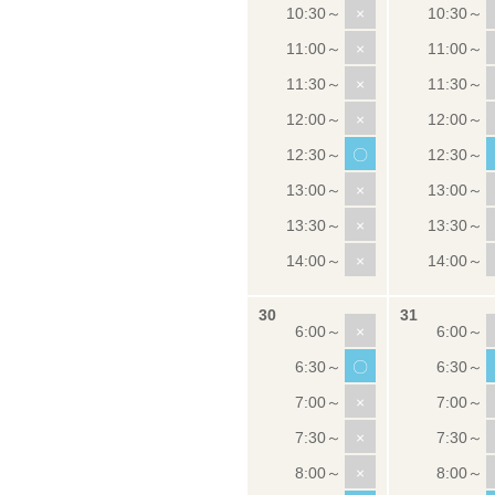
×
×
×
×
〇
×
×
×
×
〇
×
×
×