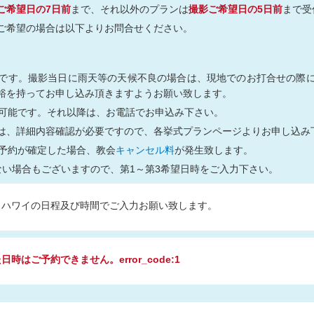
ご希望日の7日前
まで、それ以外のプランは
撮影ご希望日の5日前
まで受
ご希望の場合は以下よりお問合せください。
です。撮影当日に雨天等の天候不良の場合は、現地でのお打合せの際
裕を持ってお申し込み頂きますようお願い致します。
約可能です。それ以降は、お電話でお申込み下さい。
は、詳細内容確認が必要ですので、各挙式プランページよりお申し込み
ご予約が確定した場合、教会
キャンセル料
が発生致します。
ない場合もございますので、第1～第3希望日時をご入力下さい。
、ハワイの日程及び時間でご入力お願い致します。
時はご予約できません。error_code:1