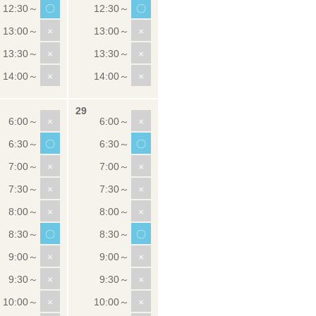
〇
〇
×
×
×
×
×
×
×
×
〇
〇
×
×
×
×
×
×
〇
〇
×
×
×
×
×
×