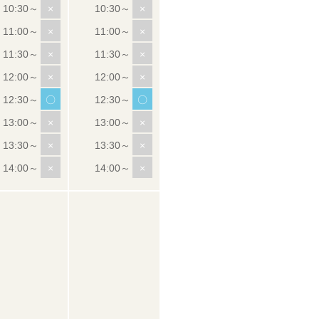
×
×
×
×
×
×
×
×
〇
〇
×
×
×
×
×
×