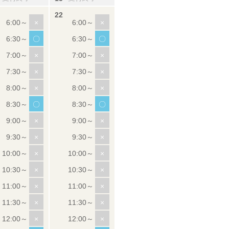
×
×
〇
〇
×
×
×
×
×
×
〇
〇
×
×
×
×
×
×
×
×
×
×
×
×
×
×