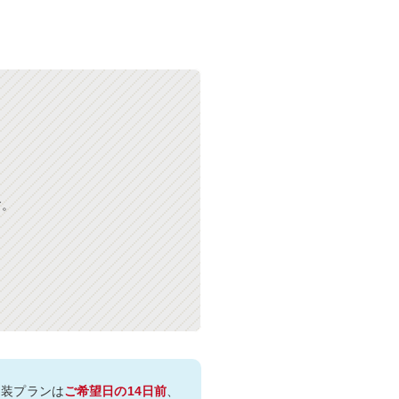
す。
和装プランは
ご希望日の14日前
、