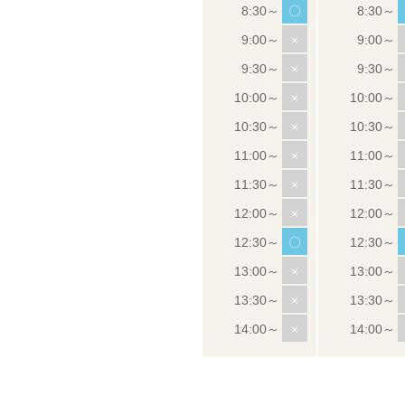
〇
×
×
×
×
×
×
×
〇
×
×
×