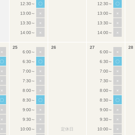
〇
〇
×
×
×
×
×
×
×
×
×
〇
〇
〇
×
×
×
×
×
×
×
×
×
〇
〇
〇
×
×
×
×
×
×
×
×
定休日
×