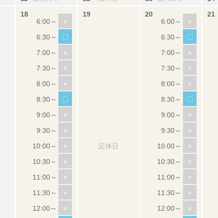
×
×
〇
〇
×
×
×
×
×
×
〇
〇
×
×
×
×
×
定休日
×
×
×
×
×
×
×
×
×