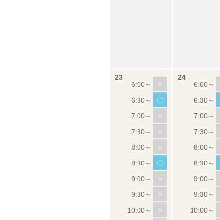
×
〇
×
×
×
〇
×
×
×