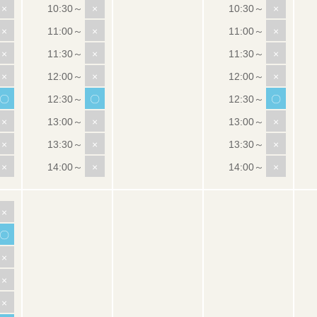
×
×
×
×
×
×
×
×
×
×
×
×
〇
〇
〇
×
×
×
×
×
×
×
×
×
×
〇
×
×
×