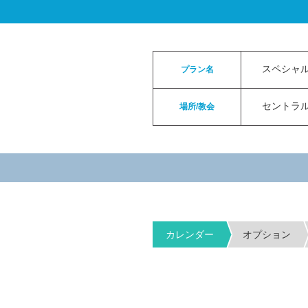
ロイヤルカイラウェディングトップ
>
お申
スペシャル挙
プラン名
セントラ
場所/教会
カレンダー
オプション