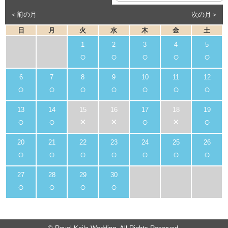
＜前の月
次の月＞
日
月
火
水
木
金
土
○
○
○
○
○
○
○
○
○
○
○
○
○
○
×
×
○
×
○
○
○
○
○
○
○
○
○
○
○
○